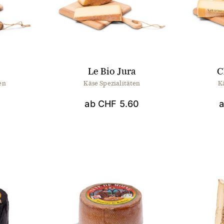
Le Bio Jura
C
en
Käse Spezialitäten
K
ab
CHF
5.60
Dieses
Produkt
weist
mehrere
Varianten
auf.
Die