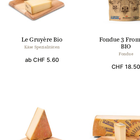
Optionen
Opti
können
könn
auf
auf
der
der
Produktseite
Produ
gewählt
gewä
Le Gruyère Bio
Fondue 3 Fro
werden
werd
BIO
Käse Spezialitäten
Fondue
ab
CHF
5.60
CHF
18.5
Dieses
Produkt
weist
mehrere
Varianten
auf.
Die
Optionen