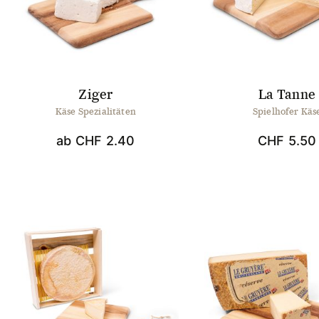
können
könn
auf
auf
der
der
Produktseite
Produ
gewählt
gewä
werden
werd
Ziger
La Tanne
Käse Spezialitäten
Spielhofer Käs
ab
CHF
2.40
CHF
5.50
Dieses
Produkt
weist
mehrere
Varianten
auf.
Die