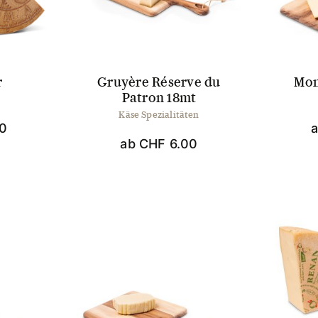
r
Gruyère Réserve du
Mon
Patron 18mt
Käse Spezialitäten
0
ab
CHF
6.00
es
ukt
Dieses
t
Produkt
ere
weist
anten
mehrere
Varianten
auf.
onen
Die