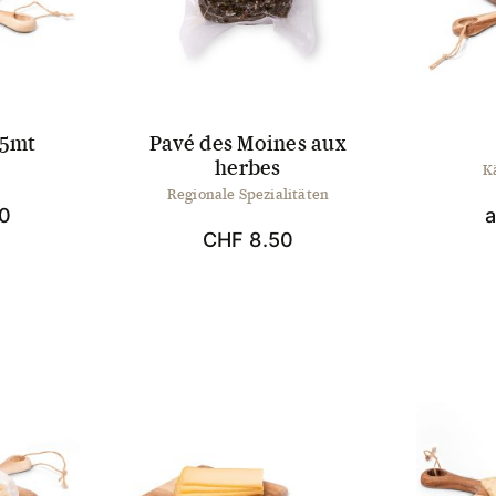
 5mt
Pavé des Moines aux
herbes
K
Regionale Spezialitäten
0
CHF
8.50
es
ukt
t
ere
anten
onen