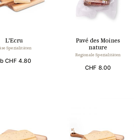
L’Ecru
Pavé des Moines
nature
äse Spezialitäten
Regionale Spezialitäten
ab
CHF
4.80
CHF
8.00
Dieses
Produkt
weist
mehrere
Varianten
auf.
Die
Optionen