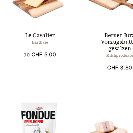
könn
auf
der
Produ
gewä
werd
Le Cavalier
Berner Jur
Vorzugsbutt
Hartkäse
gesalzen
ab
CHF
5.00
Milchprodukt
CHF
3.80
Dieses
Produkt
weist
mehrere
Varianten
auf.
Die
Optionen