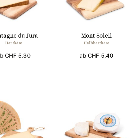
tagne du Jura
Mont Soleil
Hartkäse
Halbhartkäse
ab
CHF
5.30
ab
CHF
5.40
Dieses
Dieses
Produkt
Produkt
weist
weist
mehrere
mehrere
Varianten
Varianten
auf.
auf.
Die
Die
Optionen
Optionen