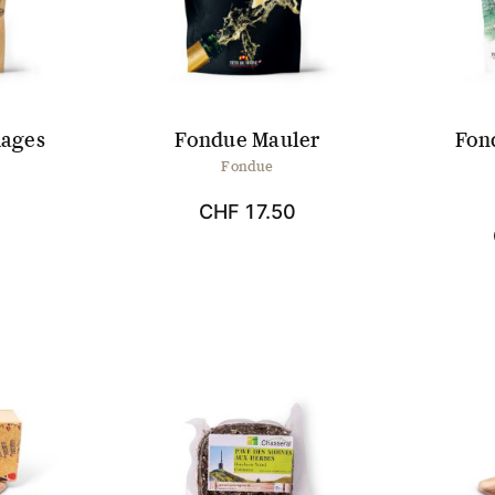
onen
Optionen
en
können
auf
der
ktseite
Produktseite
hlt
gewählt
mages
Fondue Mauler
Fon
en
werden
Fondue
CHF
17.50
0