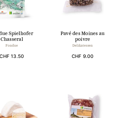
Optionen
können
auf
der
Produktseite
gewählt
due Spielhofer
Pavé des Moines au
werden
Chasseral
poivre
Fondue
Delikatessen
CHF
13.50
CHF
9.00