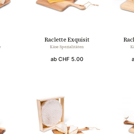
en
ktseite
hlt
en
Raclette Exquisit
Rac
e
Käse Spezialitäten
K
ab
CHF
5.00
Dieses
Produkt
weist
mehrere
Varianten
auf.
Die