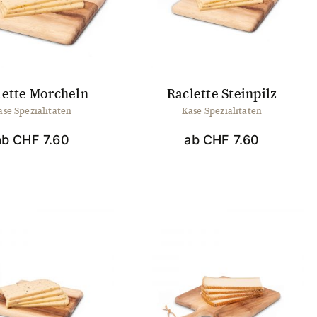
können
auf
der
Produktseite
gewählt
werden
lette Morcheln
Raclette Steinpilz
äse Spezialitäten
Käse Spezialitäten
ab
CHF
7.60
ab
CHF
7.60
Dieses
Dieses
Produkt
Produkt
weist
weist
mehrere
mehrere
Varianten
Varianten
auf.
auf.
Die
Die