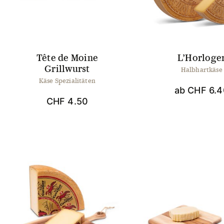
Tête de Moine
L’Horloge
Grillwurst
Halbhartkäse
Käse Spezialitäten
ab
CHF
6.4
CHF
4.50
Dies
Prod
weis
mehr
Vari
auf.
Die
Opti