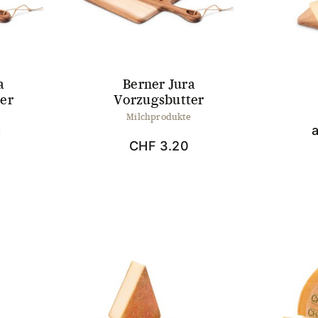
en
Optionen
können
auf
ktseite
der
hlt
Produktseite
en
gewählt
a
Berner Jura
werden
er
Vorzugsbutter
Milchprodukte
e
CHF
3.20