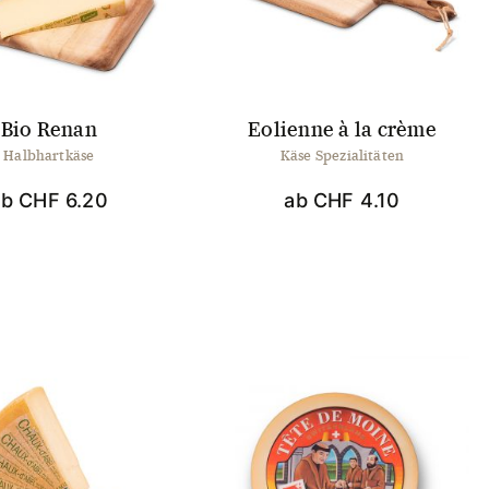
können
können
auf
auf
der
der
Produktseite
Produktseite
gewählt
gewählt
werden
werden
Bio Renan
Eolienne à la crème
Halbhartkäse
Käse Spezialitäten
ab
CHF
6.20
ab
CHF
4.10
Dieses
Dieses
Produkt
Produkt
weist
weist
mehrere
mehrere
Varianten
Varianten
auf.
auf.
Die
Die
Optionen
Optionen