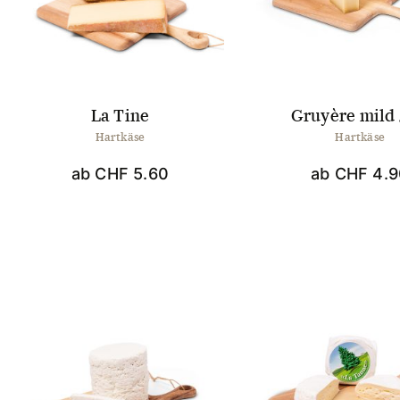
können
auf
der
Produktseite
gewählt
werden
La Tine
Gruyère mild
Hartkäse
Hartkäse
ab
CHF
5.60
ab
CHF
4.9
Dieses
Dies
Produkt
Prod
weist
weis
mehrere
mehr
Varianten
Vari
auf.
auf.
Die
Die
Optionen
Opti