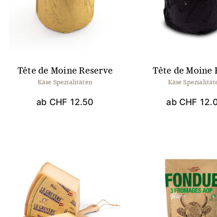
Die
Optionen
können
auf
der
Produktseite
gewählt
Tête de Moine Reserve
Tête de Moine 
werden
Käse Spezialitäten
Käse Spezialität
ab
CHF
12.50
ab
CHF
12.
Dieses
Dies
Produkt
Prod
weist
weis
mehrere
mehr
Varianten
Vari
auf.
auf.
Die
Die