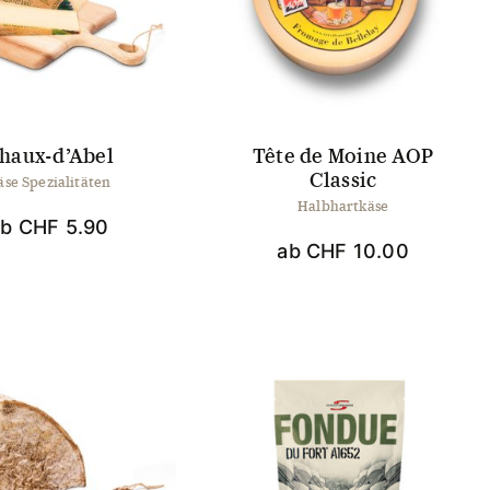
können
können
auf
auf
der
der
Produktseite
Produktseite
gewählt
gewählt
werden
werden
haux-d’Abel
Tête de Moine AOP
Classic
äse Spezialitäten
Halbhartkäse
ab
CHF
5.90
ab
CHF
10.00
Dieses
Produkt
Dieses
weist
Produkt
mehrere
weist
Varianten
mehrere
auf.
Varianten
Die
auf.