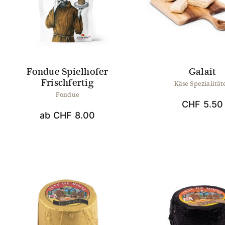
können
auf
der
Produktseite
gewählt
werden
Fondue Spielhofer
Galait
Frischfertig
Käse Spezialität
Fondue
CHF
5.50
ab
CHF
8.00
Dieses
Produkt
weist
mehrere
Varianten
auf.