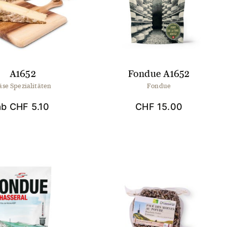
Optionen
Die
können
Optionen
auf
können
der
auf
Produktseite
der
gewählt
Produktseite
werden
gewählt
A1652
Fondue A1652
werden
äse Spezialitäten
Fondue
ab
CHF
5.10
CHF
15.00
Dieses
Produkt
weist
mehrere
Varianten
auf.
Die