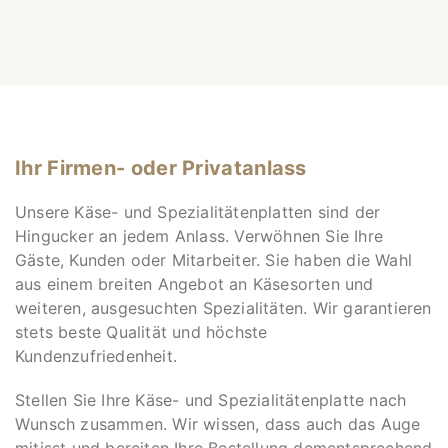
Produkt
weist
mehrere
Varianten
auf.
Die
Optionen
Ihr Firmen- oder Privatanlass
können
Unsere Käse- und Spezialitätenplatten sind der
auf
Hingucker an jedem Anlass. Verwöhnen Sie Ihre
der
Gäste, Kunden oder Mitarbeiter. Sie haben die Wahl
Produktseite
aus einem breiten Angebot an Käsesorten und
gewählt
weiteren, ausgesuchten Spezialitäten. Wir garantieren
werden
stets beste Qualität und höchste
Kundenzufriedenheit.
Stellen Sie Ihre Käse- und Spezialitätenplatte nach
Wunsch zusammen. Wir wissen, dass auch das Auge
mitisst und bereiten Ihre Bestellung dementsprechend