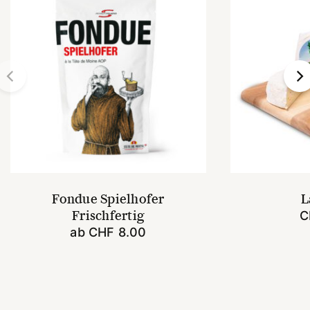
Fondue Spielhofer
L
Frischfertig
C
ab
CHF
8.00
Dieses