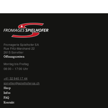
Fromagerie Spielhofer SA
Rue Fritz-Marchand 22
2615 Sonvilier
Öffnungszeiten
Montag bis Freitag
08:00 – 17:00 Uhr
+41 32 940 17 44
sonvilier@spielhofer-sa.ch
Shop
Infos
FAQ
Kontakt