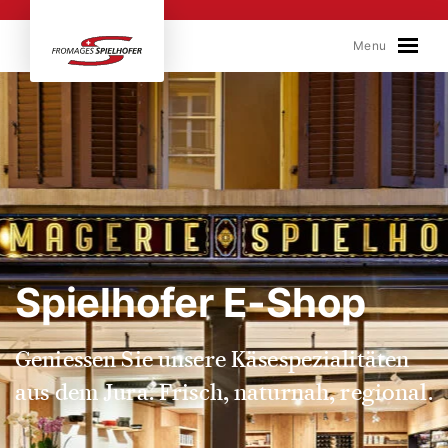
Skip to content
Menu
Spielhofer E-Shop
Geniessen Sie unsere Käsespezialitäten
aus dem Jura. Frisch, naturnah, regional.