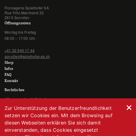
Fromagerie Spielhofer SA
Rue Fritz-Marchand 22
2615 Sonvilier
Öffnungszeiten
Montag bis Freitag
08:00 – 17:00 Uhr
+41 32 940 17 44
sonvilier@spielhofer-sa.ch
Shop
Infos
FAQ
Kontakt
Rechtliches
Allgemeine Geschäftsbedingungen
Datenschutzerklärung
Zur Unterstützung der Benutzerfreundlichkeit
Impressum
setzen wir Cookies ein. Mit dem Browsing auf
diesen Webseiten erklären Sie sich damit
einverstanden, dass Cookies eingesetzt