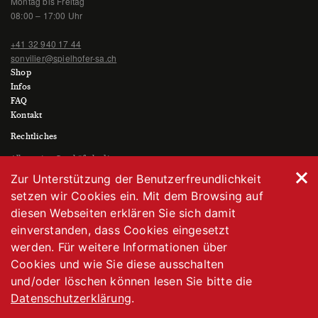
Montag bis Freitag
08:00 – 17:00 Uhr
+41 32 940 17 44
sonvilier@spielhofer-sa.ch
Shop
Infos
FAQ
Kontakt
Rechtliches
Allgemeine Geschäftsbedingungen
Datenschutzerklärung
Zur Unterstützung der Benutzerfreundlichkeit
Impressum
setzen wir Cookies ein. Mit dem Browsing auf
diesen Webseiten erklären Sie sich damit
einverstanden, dass Cookies eingesetzt
werden. Für weitere Informationen über
Cookies und wie Sie diese ausschalten
und/oder löschen können lesen Sie bitte die
Datenschutzerklärung
.
© wcd.ch
facebook
instagram
linke