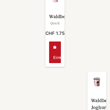
Waldbeerenquark
Quark
CHF
1.75
Einkaufen
Waldbee
Joghurt