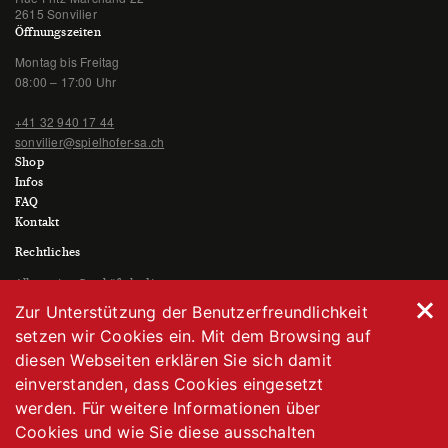
2615 Sonvilier
Öffnungszeiten
Montag bis Freitag
08:00 – 17:00 Uhr
+41 32 940 17 44
sonvilier@spielhofer-sa.ch
Shop
Infos
FAQ
Kontakt
Rechtliches
Allgemeine Geschäftsbedingungen
Datenschutzerklärung
Zur Unterstützung der Benutzerfreundlichkeit
Impressum
setzen wir Cookies ein. Mit dem Browsing auf
diesen Webseiten erklären Sie sich damit
einverstanden, dass Cookies eingesetzt
werden. Für weitere Informationen über
Cookies und wie Sie diese ausschalten