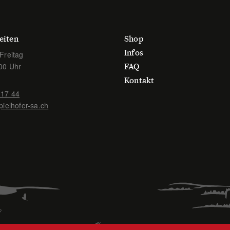
Die
Die
Optionen
Option
können
können
eiten
Shop
auf
auf
der
der
Infos
Freitag
Produktseite
Produkt
00 Uhr
FAQ
gewählt
gewähl
Kontakt
werden
werden
 17 44
pielhofer-sa.ch