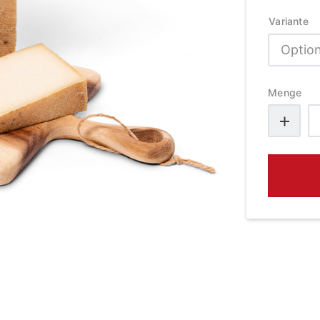
Variante
Menge
C
M
d
M