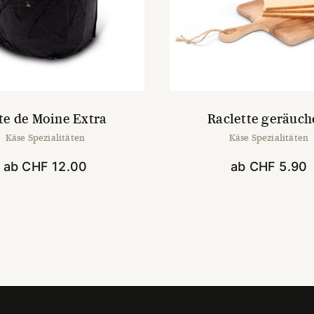
te de Moine Extra
Raclette geräuch
Käse Spezialitäten
Käse Spezialitäten
ab
CHF
12.00
ab
CHF
5.90
Dieses
Dieses
Produkt
Produk
weist
weist
mehrere
mehrer
Varianten
Variant
auf.
auf.