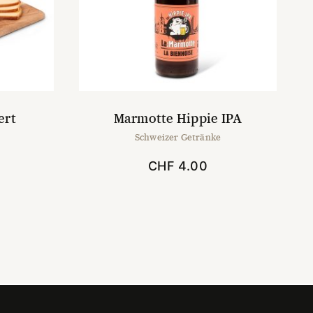
ert
Marmotte Hippie IPA
Schweizer Getränke
CHF
4.00
t
e
en