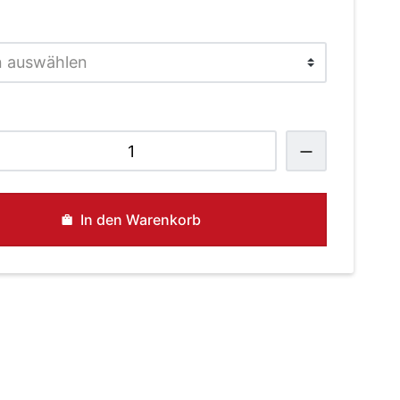
hèvre
i-
ure
enge
In den Warenkorb