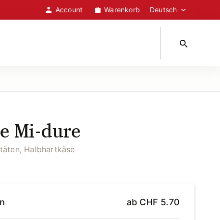
Account
Warenkorb
e Mi-dure
itäten, Halbhartkäse
en
ab
CHF
5.70