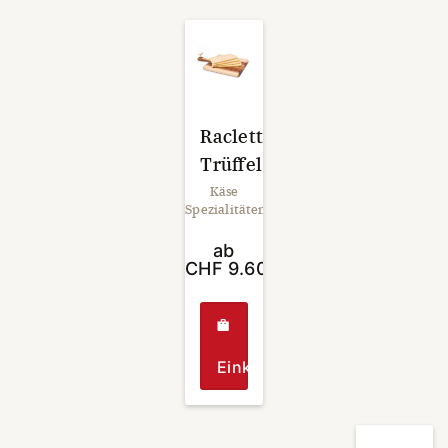
Raclette
Trüffel
Käse
Spezialitäten
ab
CHF
9.60
Einkaufen
Dieses
Produkt