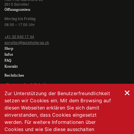
2615 Sonvilier
Öffnungszeiten
Montag bis Freitag
08:00 – 17:00 Uhr
+41 32 940 17 44
sonvilier@spielhofer-sa.ch
Shop
Infos
FAQ
Kontakt
Rechtliches
Allgemeine Geschäftsbedingungen
Datenschutzerklärung
Zur Unterstützung der Benutzerfreundlichkeit
Impressum
setzen wir Cookies ein. Mit dem Browsing auf
diesen Webseiten erklären Sie sich damit
einverstanden, dass Cookies eingesetzt
werden. Für weitere Informationen über
Cookies und wie Sie diese ausschalten