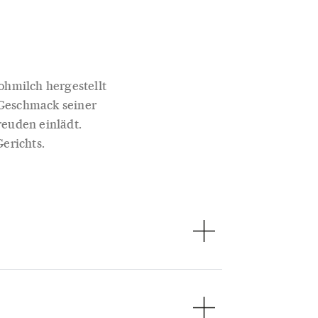
ohmilch hergestellt
 Geschmack seiner
reuden einlädt.
Gerichts.