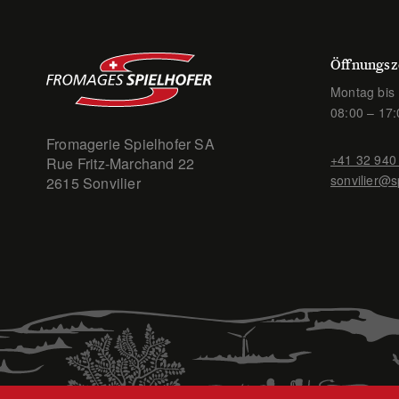
Die
Optionen
können
Öffnungsz
auf
der
Montag bis 
Produktseite
08:00 – 17:
gewählt
Fromagerie Spielhofer SA
werden
+41 32 940
Rue Fritz-Marchand 22
sonvilier@s
2615 Sonvilier