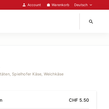
Account
Warenkorb
t
itäten, Spielhofer Käse, Weichkäse
en
CHF
5.50