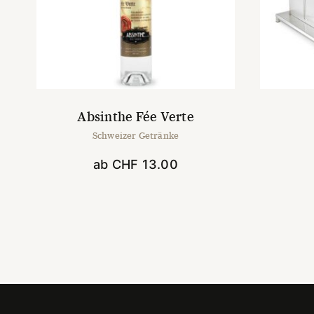
Absinthe Fée Verte
Schweizer Getränke
ab
CHF
13.00
Dieses
Produkt
weist
mehrere
Varianten
auf.