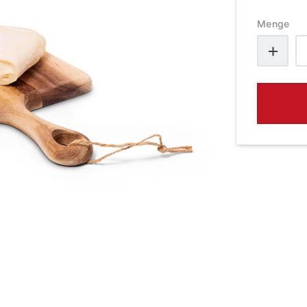
Menge
Ga
M