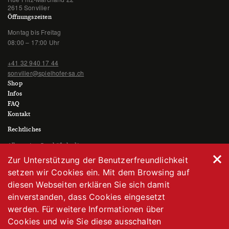
2615 Sonvilier
Öffnungszeiten
Montag bis Freitag
08:00 – 17:00 Uhr
+41 32 940 17 44
sonvilier@spielhofer-sa.ch
Shop
Infos
FAQ
Kontakt
Rechtliches
Allgemeine Geschäftsbedingungen
Datenschutzerklärung
Zur Unterstützung der Benutzerfreundlichkeit
Impressum
setzen wir Cookies ein. Mit dem Browsing auf
diesen Webseiten erklären Sie sich damit
einverstanden, dass Cookies eingesetzt
werden. Für weitere Informationen über
Cookies und wie Sie diese ausschalten