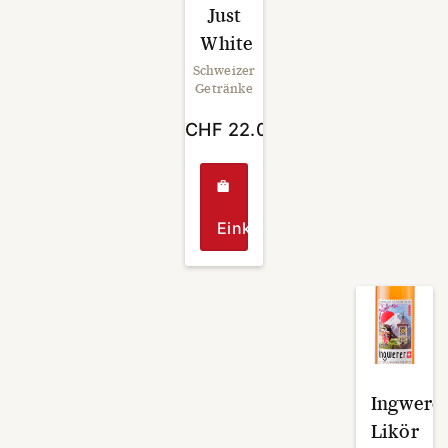
Die
Just
Option
White
könne
auf
Schweizer
der
Getränke
Produk
gewähl
CHF
22.00
werde
Einkaufen
Ingwere
Likör