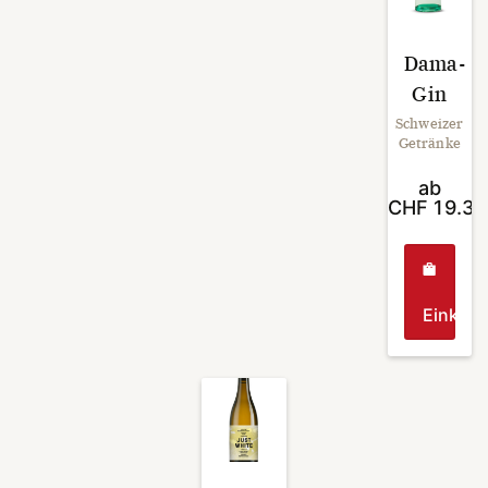
Dama-
Gin
Schweizer
Getränke
ab
CHF
19.3
Einkau
Dieses
Produk
weist
mehrer
Varian
auf.