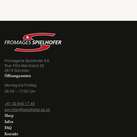
Fromagerie Spielhofer SA
Rue Fritz-Marchand 22
2615 Sonvilier
Öffnungszeiten
Montag bis Freitag
08:00 – 17:00 Uhr
+41 32 940 17 44
sonvilier@spielhofer-sa.ch
Shop
Infos
FAQ
Kontakt