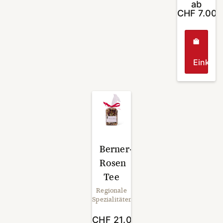
ab
CHF
7.00
Einkau
Dieses
Produk
weist
mehrer
Varian
auf.
Die
Berner-
Option
Rosen
könne
auf
Tee
der
Regionale
Produk
Spezialitäten
gewähl
werde
CHF
21.00