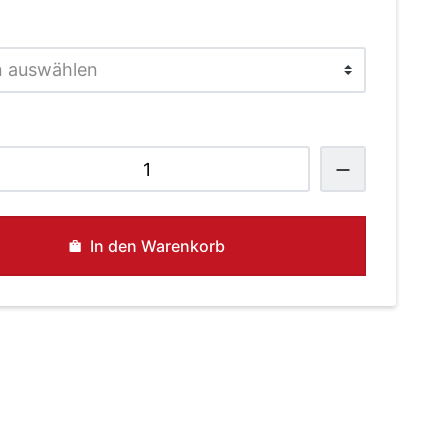
aclette
effer
enge
In den Warenkorb