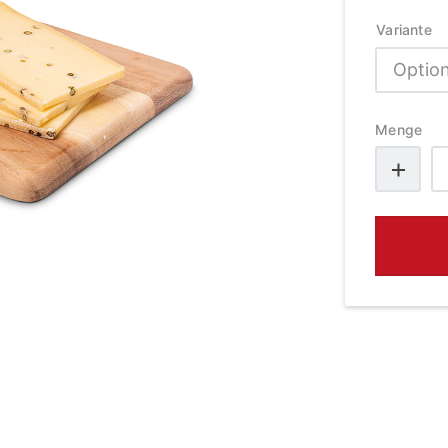
Variante
Menge
R
Pf
M