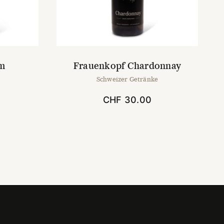
um
Frauenkopf Chardonnay
Schweizer Getränke
CHF
30.00
t
e
en