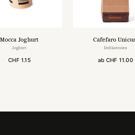
Mocca Joghurt
Cafefaro Unic
Joghurt
Delikatessen
CHF
1.15
ab
CHF
11.00
Dieses
Produk
weist
mehrer
Variant
auf.
Die