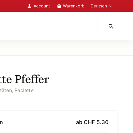
Account
Warenkorb
te Pfeffer
täten, Raclette
en
ab
CHF
5.30