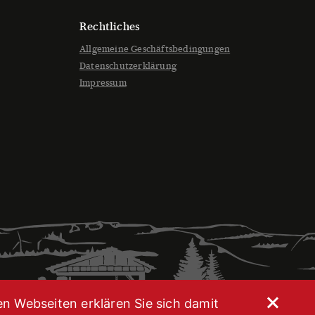
en
Rechtliches
Allgemeine Geschäftsbedingungen
seite
Datenschutzerklärung
t
Impressum
en Webseiten erklären Sie sich damit