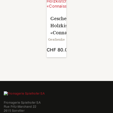
Geschenk-
Holzkistchen
«Connaisseur»
Geschenke
CHF
80.00
Fromagerie Spielhofer SA
Rue Fritz-Marchand 22
2615 Sonvilier