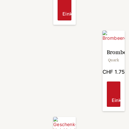
Einkaufen
Brombee
Quark
CHF
1.75
Einkau