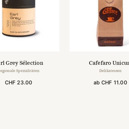
rl Grey Sélection
Cafefaro Unic
egionale Spezialitäten
Delikatessen
CHF
23.00
ab
CHF
11.00
Dieses
Produk
weist