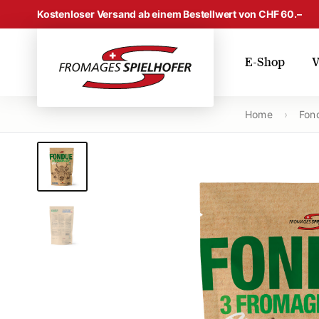
Skip to content
Kostenloser Versand ab einem Bestellwert von CHF 60.–
E-Shop
V
Home
›
Fon