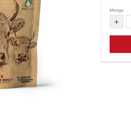
Menge
F
3
F
B
M