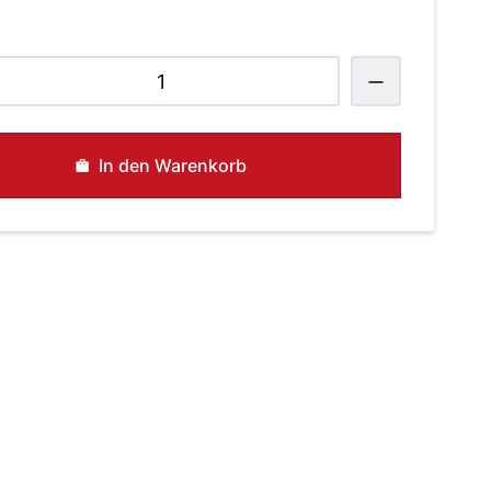
ondue
romages
IO
In den Warenkorb
enge