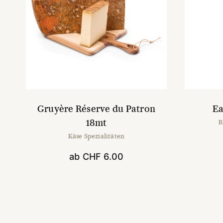
Gruyère Réserve du Patron
Ea
18mt
R
Käse Spezialitäten
ab
CHF
6.00
Dieses
Produkt