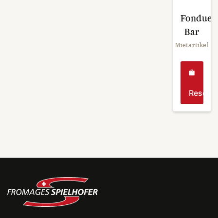
Fondue
Bar
Mietartikel
Reservi