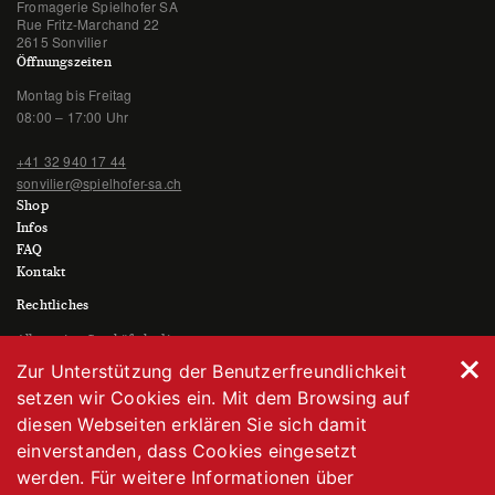
Fromagerie Spielhofer SA
Rue Fritz-Marchand 22
2615 Sonvilier
Öffnungszeiten
Montag bis Freitag
08:00 – 17:00 Uhr
+41 32 940 17 44
sonvilier@spielhofer-sa.ch
Shop
Infos
FAQ
Kontakt
Rechtliches
Allgemeine Geschäftsbedingungen
Datenschutzerklärung
Zur Unterstützung der Benutzerfreundlichkeit
Impressum
setzen wir Cookies ein. Mit dem Browsing auf
diesen Webseiten erklären Sie sich damit
einverstanden, dass Cookies eingesetzt
werden. Für weitere Informationen über