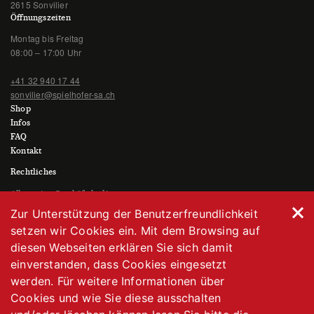
2615 Sonvilier
Öffnungszeiten
Montag bis Freitag
08:00 – 17:00 Uhr
+41 32 940 17 44
sonvilier@spielhofer-sa.ch
Shop
Infos
FAQ
Kontakt
Rechtliches
Allgemeine Geschäftsbedingungen
Datenschutzerklärung
Zur Unterstützung der Benutzerfreundlichkeit
Impressum
setzen wir Cookies ein. Mit dem Browsing auf
diesen Webseiten erklären Sie sich damit
einverstanden, dass Cookies eingesetzt
werden. Für weitere Informationen über
Cookies und wie Sie diese ausschalten