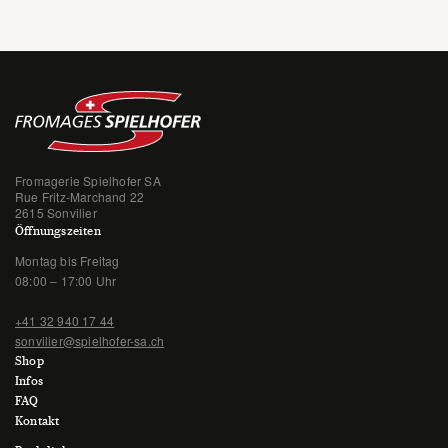
Fromagerie Spielhofer SA
Rue Fritz-Marchand 22
2615 Sonvilier
Öffnungszeiten
Montag bis Freitag
08:00 – 17:00 Uhr
+41 32 940 17 44
sonvilier@spielhofer-sa.ch
Shop
Infos
FAQ
Kontakt