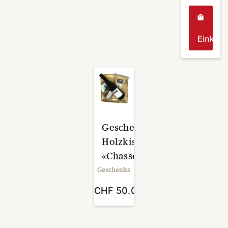
Einkau
Geschenk-
Holzkistchen
«Chasseral»
Geschenke
CHF
50.00