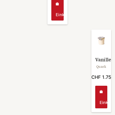
Einkaufen
Vanilleq
Quark
CHF
1.75
Einkau