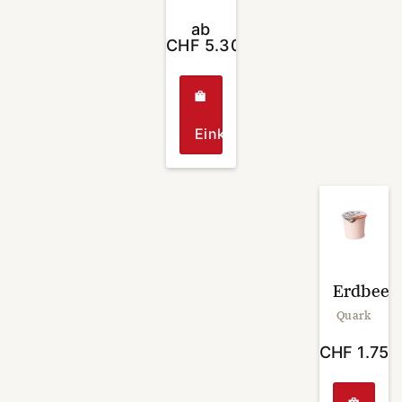
ab
CHF
5.30
Einkaufen
Dieses
Produkt
weist
mehrere
Varianten
auf.
Die
Erdbeer
Optionen
Quark
können
auf
CHF
1.75
der
Produktseite
gewählt