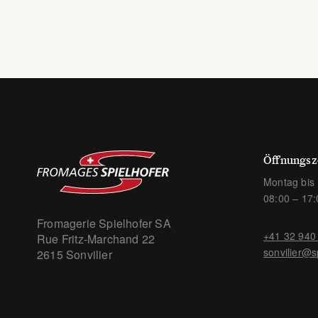
Öffnungsz
Montag bis 
08:00 – 17:
Fromagerie Spielhofer SA
+41 32 940
Rue Fritz-Marchand 22
sonvilier@s
2615 Sonvilier