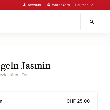
Account
Warenkorb
geln Jasmin
zialitäten, Tee
en
CHF
25.00