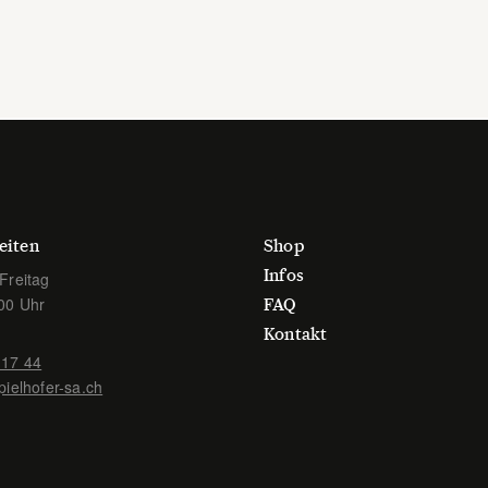
eiten
Shop
Infos
Freitag
00 Uhr
FAQ
Kontakt
 17 44
pielhofer-sa.ch