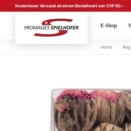
Skip to content
Kostenloser Versand ab einem Bestellwert von CHF 60.–
E-Shop
V
Home
›
Regi