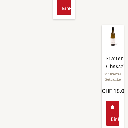
Einkaufen
Frauenk
Chassela
Schweizer
Getränke
CHF
18.0
Einkau